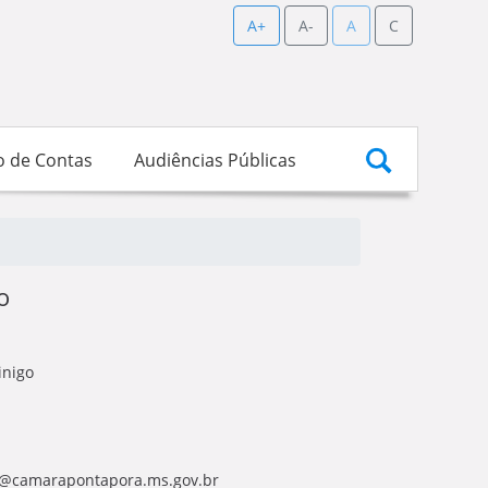
A+
A-
A
C
o de Contas
Audiências Públicas
o
inigo
o@camarapontapora.ms.gov.br