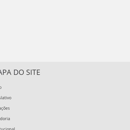
PA DO SITE
o
slativo
tações
doria
itucional