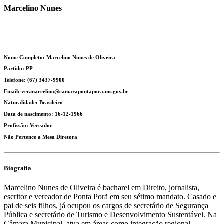
Marcelino Nunes
Nome Completo: Marcelino Nunes de Oliveira
Partido: PP
Telefone: (67) 3437-9900
Email: ver.marcelino@camarapontapora.ms.gov.br
Naturalidade: Brasileiro
Data de nascimento: 16-12-1966
Profissão: Vereador
Não Pertence a Mesa Diretora
Biografia
Marcelino Nunes de Oliveira é bacharel em Direito, jornalista,
escritor e vereador de Ponta Porã em seu sétimo mandato. Casado e
pai de seis filhos, já ocupou os cargos de secretário de Segurança
Pública e secretário de Turismo e Desenvolvimento Sustentável. Na
Câmara Municipal, atua em áreas como integração regional,